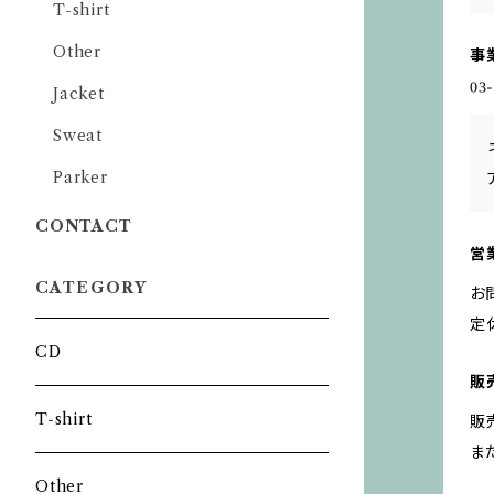
T-shirt
Other
事
Jacket
Sweat
Parker
CONTACT
営
CATEGORY
お
定
CD
販
T-shirt
販
ま
Other