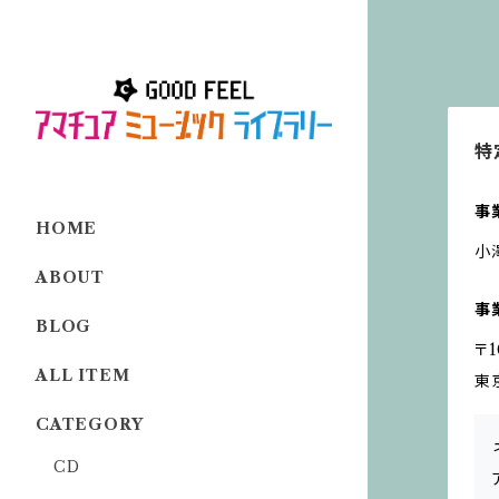
特
事
HOME
小
ABOUT
事
BLOG
〒1
ALL ITEM
東
CATEGORY
CD