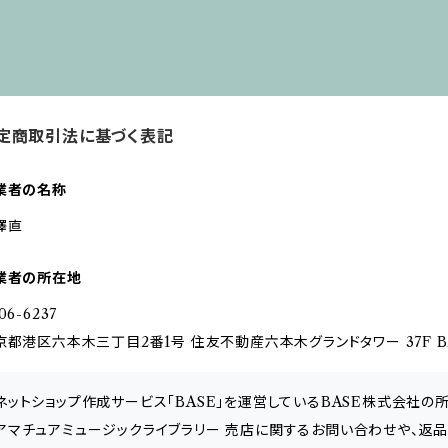
定商取引法に基づく表記
業者の名称
澤直
業者の所在地
06-6237
京都港区六本木三丁目2番1号 住友不動産六本木グランドタワー 37F 
ネットショップ作成サービス「BASE」を運営しているBASE株式会社の
アマチュアミュージックライブラリー 売店に関するお問い合わせや、返