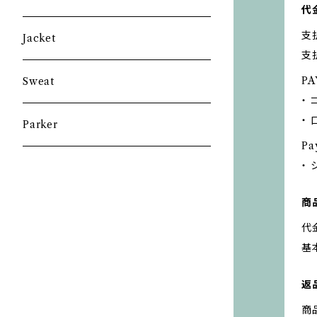
代
支
Jacket
支
PA
Sweat
・
・
Parker
Pa
・
商
代
基
返
商