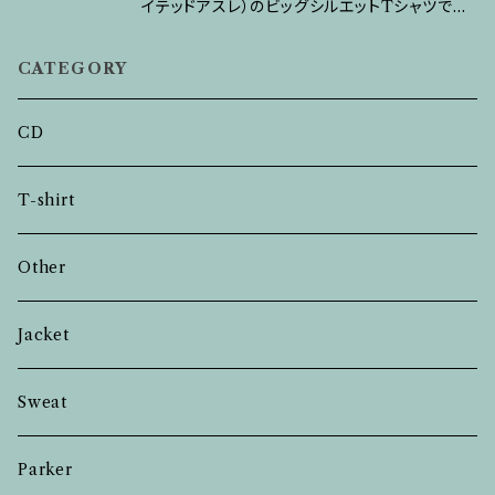
イテッドアスレ）のビッグシルエットTシャツです。
Tシャツのなかではかなり厚手生地の9.1オンス
CATEGORY
で、存在感のある1枚♪ この商品画像はオリジナ
ルプリント.jpで生成したイメージです。実物とは
異なる場合がありますのでご注意ください。
CD
T-shirt
Other
Jacket
Sweat
Parker