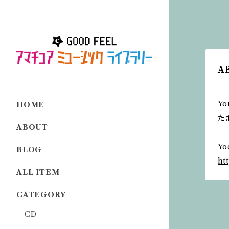
A
Y
HOME
た
ABOUT
Y
BLOG
ht
ALL ITEM
CATEGORY
CD