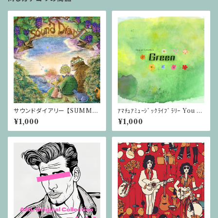
サウンドダイアリー 【SUMME
ｱﾏﾁｭｱﾐｭｰｼﾞｯｸﾗｲﾌﾞﾗﾘｰ You T
R SOUND DIARY 2025イベ
ubeアルバム CD版【Green】
¥1,000
¥1,000
ントソング】