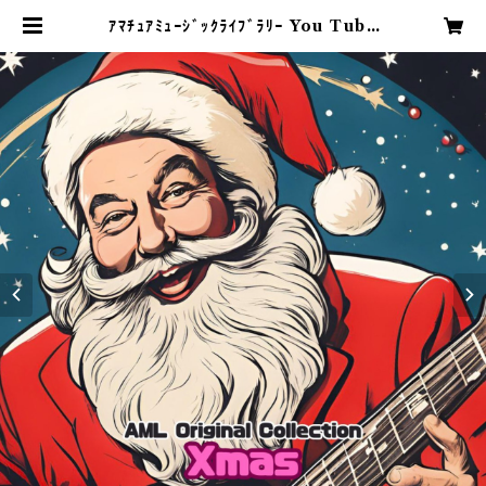
ｱﾏﾁｭｱﾐｭｰｼﾞｯｸﾗｲﾌﾞﾗﾘｰ You Tube
アルバム CD版【Xmas】 | アマチ
ュアミュージックライブラリー 売店