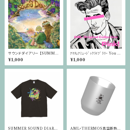
サウンドダイアリー 【SUMME
ｱﾏﾁｭｱﾐｭｰｼﾞｯｸﾗｲﾌﾞﾗﾘｰ You T
R SOUND DIARY 2025イベ
ubeアルバム CD版【Pink】
¥1,000
¥1,000
ントソング】
SUMMER SOUND DIARY
AML×THERMOS真空断熱カ