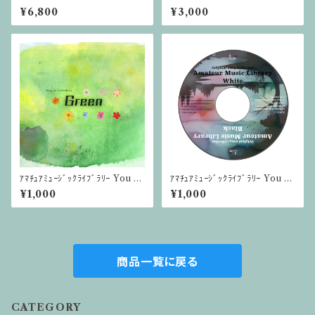
2025 ビッグシルエットTシャ
ップ 280ml
¥6,800
¥3,000
ツ 9.1オンス（スミ）
ｱﾏﾁｭｱﾐｭｰｼﾞｯｸﾗｲﾌﾞﾗﾘｰ You T
ｱﾏﾁｭｱﾐｭｰｼﾞｯｸﾗｲﾌﾞﾗﾘｰ You T
ubeアルバム CD版【Green】
ubeアルバム CD版【White&Bl
¥1,000
¥1,000
ack】
商品一覧に戻る
CATEGORY