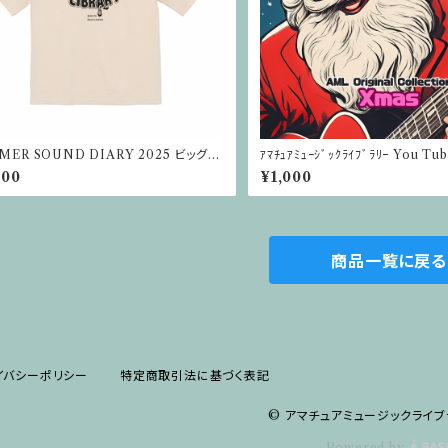
MER SOUND DIARY 2025 ビッグシ
ｱﾏﾁｭｱﾐｭｰｼﾞｯｸﾗｲﾌﾞﾗﾘｰ You 
トTシャツ 9.1オンス（ナチュラル）
D版【Xmas】
800
¥1,000
商品一覧に戻る
イバシーポリシー
特定商取引法に基づく表記
© アマチュアミュージックライブ
Powered by