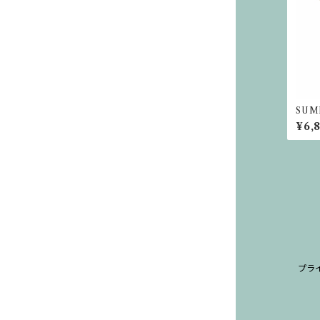
SUM
ルエッ
¥6,
プラ