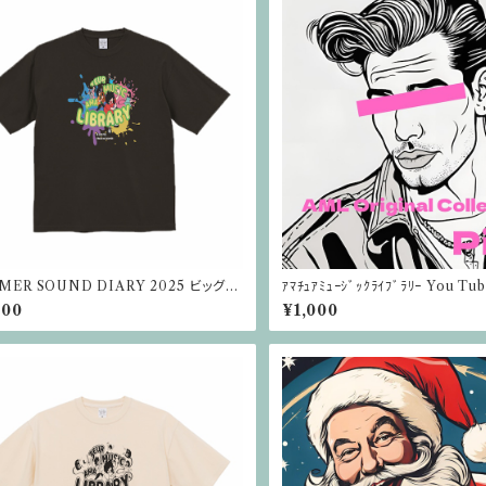
MER SOUND DIARY 2025 ビッグシ
ｱﾏﾁｭｱﾐｭｰｼﾞｯｸﾗｲﾌﾞﾗﾘｰ You 
トTシャツ 9.1オンス（スミ）
D版【Pink】
800
¥1,000