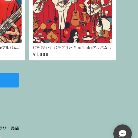
Tubeアルバム C
ｱﾏﾁｭｱﾐｭｰｼﾞｯｸﾗｲﾌﾞﾗﾘｰ You Tubeアルバム C
D版【Red】
¥1,000
ラリー 売店